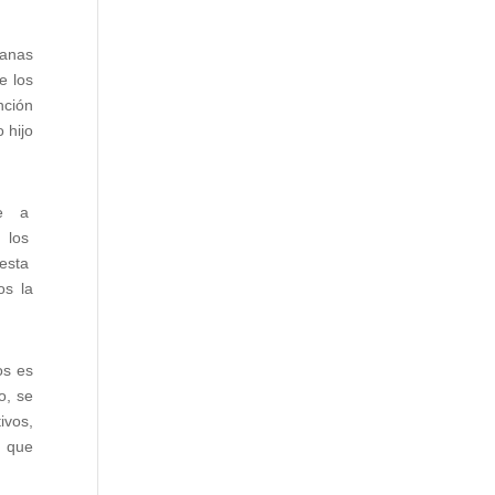
manas
e los
nción
 hijo
que a
r los
 esta
os la
os es
o, se
ivos,
s que