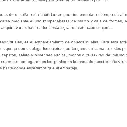
constancia serán la clave para obtener un resultado positivo.
ades de enseñar esta habilidad es para incrementar el tiempo de ate
ticarse mediante el uso rompecabezas de marco y caja de formas, 
 adquirir varias habilidades hasta lograr una atención conjunta.
as visuales, es el emparejamiento de objetos iguales. Para esta acti
emos que podemos elegir los objetos que tengamos a la mano, estos p
de zapatos, salero y pimentero vacíos, moños o pulse- ras del mismo c
superficie, entregaremos los iguales en la mano de nuestro niño y lue
la hasta donde esperamos que él empareje.