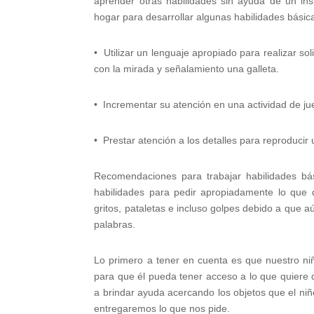
aprender otras habilidades sin ayuda de un inst
hogar para desarrollar algunas habilidades bási
• Utilizar un lenguaje apropiado para realizar sol
con la mirada y señalamiento una galleta.
• Incrementar su atención en una actividad de ju
• Prestar atención a los detalles para reproducir
Recomendaciones para trabajar habilidades bá
habilidades para pedir apropiadamente lo que 
gritos, pataletas e incluso golpes debido a que 
palabras.
Lo primero a tener en cuenta es que nuestro niñ
para que él pueda tener acceso a lo que quiere 
a brindar ayuda acercando los objetos que el niño q
entregaremos lo que nos pide.