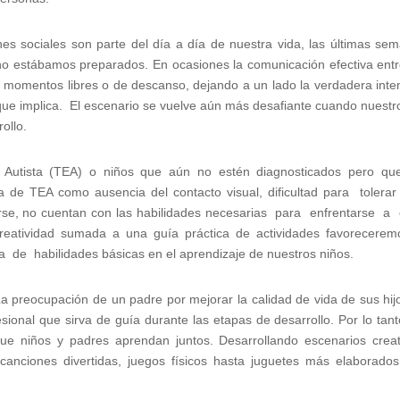
es sociales son parte del día a día de nuestra vida, las últimas se
o estábamos preparados. En ocasiones la comunicación efectiva entr
s momentos libres o de descanso, dejando a un lado la verdadera inte
que implica. El escenario se vuelve aún más desafiante cuando nuestro
rollo.
o Autista (TEA) o niños que aún no estén diagnosticados pero 
e TEA como ausencia del contacto visual, dificultad para tolera
arse, no cuentan con las habilidades necesarias para enfrentarse a
reatividad sumada a una guía práctica de actividades favorecerem
de habilidades básicas en el aprendizaje de nuestros niños.
a preocupación de un padre por mejorar la calidad de vida de sus hij
esional que sirva de guía durante las etapas de desarrollo. Por lo tant
e niños y padres aprendan juntos. Desarrollando escenarios creat
canciones divertidas, juegos físicos hasta juguetes más elaborado