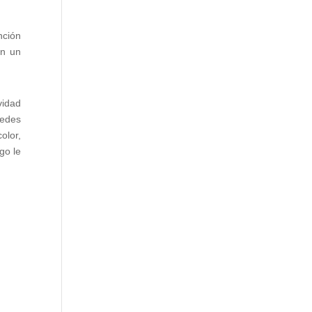
nción
en un
vidad
uedes
olor,
go le