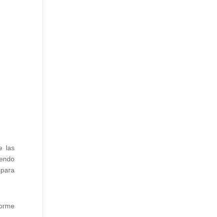
e las
iendo
 para
norme