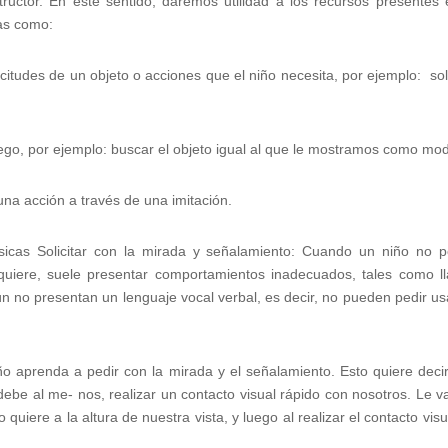
ructor. En este sentido, daremos utilidad a los recursos presentes 
cas como:
icitudes de un objeto o acciones que el niño necesita, por ejemplo: soli
ego, por ejemplo: buscar el objeto igual al que le mostramos como mod
 una acción a través de una imitación.
sicas Solicitar con la mirada y señalamiento: Cuando un niño no 
quiere, suele presentar comportamientos inadecuados, tales como ll
aún no presentan un lenguaje vocal verbal, es decir, no pueden pedir u
o aprenda a pedir con la mirada y el señalamiento. Esto quiere deci
debe al me- nos, realizar un contacto visual rápido con nosotros. Le 
uiere a la altura de nuestra vista, y luego al realizar el contacto visua