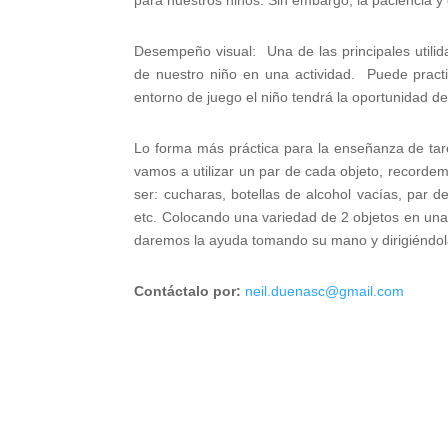
para nuestros niños. Sin embargo, la paciencia y 
Desempeño visual: Una de las principales utilid
de nuestro niño en una actividad. Puede prac
entorno de juego el niño tendrá la oportunidad de
Lo forma más práctica para la enseñanza de tare
vamos a utilizar un par de cada objeto, record
ser: cucharas, botellas de alcohol vacías, par 
etc. Colocando una variedad de 2 objetos en una 
daremos la ayuda tomando su mano y dirigiéndo
Contáctalo por:
neil.duenasc@gmail.com