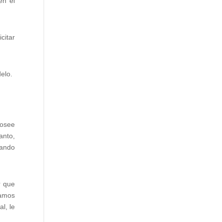
en el
citar
elo.
posee
anto,
sando
r que
vamos
l, le