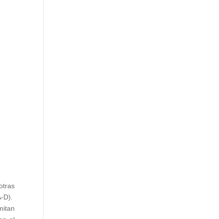
otras
A-D).
mitan